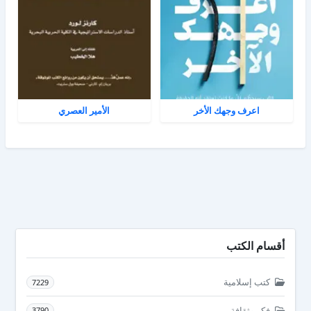
اعرف وجهك الأخر
الأمير العصري
أقسام الكتب
كتب إسلامية
7229
فكر وثقافة
3790