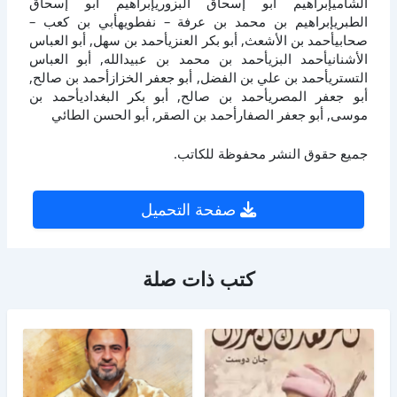
الشاميإبراهيم أبو إسحاق البزوريإبراهيم أبو إسحاق
الطبريإبراهيم بن محمد بن عرفة – نفطويهأبي بن كعب –
صحابيأحمد بن الأشعث, أبو بكر العنزيأحمد بن سهل, أبو العباس
الأشنانيأحمد البزيأحمد بن محمد بن عبيدالله, أبو العباس
التستريأحمد بن علي بن الفضل, أبو جعفر الخزازأحمد بن صالح,
أبو جعفر المصريأحمد بن صالح, أبو بكر البغداديأحمد بن
موسى, أبو جعفر الصفارأحمد بن الصقر, أبو الحسن الطائي
جميع حقوق النشر محفوظة للكاتب.
صفحة التحميل
كتب ذات صلة