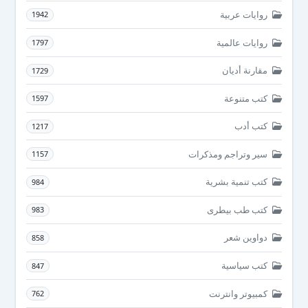
روايات عربية
1942
روايات عالمية
1797
مقارنة أديان
1729
كتب متنوعة
1597
كتب أدب
1217
سير وتراجم ومذكرات
1157
كتب تنمية بشرية
984
كتب طب بيطرى
983
دواوين شعر
858
كتب سياسية
847
كمبيوتر وانترنت
762