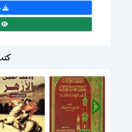
ص
ص
كتب