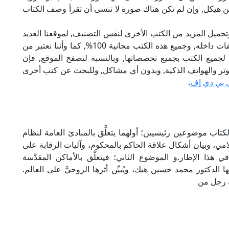
ين هيكل, وإن لم تكن هناك صورة لا تنسى أن تقرأ وصف الكتاب
تحميل المزيد من الكتب الأخرى لنفس التصنيف, لموقعنا العديد
من الكتب الإلكترونية, وتوجد به الكثير من التصنيفات داخله, وجميع هذه الكتب مجانية 100%, كما وأننا نعتبر من
لجميع الكتب بجميع تخصصاتها, وبالنسبة لتصفح الموقع, فإن
 على الكمبيوتر والهواتف الذكية, وبدون أي مشاكل, وللبحث عن كتب أخرى
 بي دي إف
.
لكتاب موضوعين رئيسيين؛ أولهما يتعلَّق بالمبادئ العامة لنظام
سلامي، وبيان أشكال علاقة الحاكم بالمحكوم، وآليات الرقابة على
 هذا الإطار.و الموضوع الثاني؛ فيتعلَّق بالأماكن المقدَّسة
دكتور محمد حسين هيك، ويُبيِّن أثرها الروحيَّ على العالم.
ه رجل من