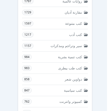
روايات عالمية
1797
مقارنة أديان
1729
كتب متنوعة
1597
كتب أدب
1217
سير وتراجم ومذكرات
1157
كتب تنمية بشرية
984
كتب طب بيطرى
983
دواوين شعر
858
كتب سياسية
847
كمبيوتر وانترنت
762