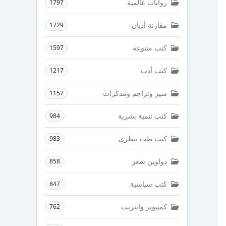
روايات عالمية
1797
مقارنة أديان
1729
كتب متنوعة
1597
كتب أدب
1217
سير وتراجم ومذكرات
1157
كتب تنمية بشرية
984
كتب طب بيطرى
983
دواوين شعر
858
كتب سياسية
847
كمبيوتر وانترنت
762