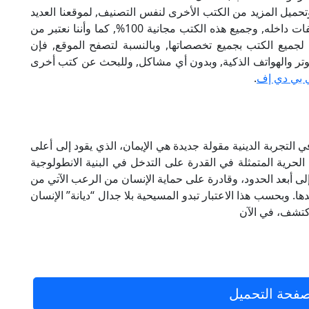
تحميل المزيد من الكتب الأخرى لنفس التصنيف, لموقعنا العديد
من الكتب الإلكترونية, وتوجد به الكثير من التصنيفات داخله, وجميع هذه الكتب مجانية 100%, كما وأننا نعتبر من
لجميع الكتب بجميع تخصصاتها, وبالنسبة لتصفح الموقع, فإن
 على الكمبيوتر والهواتف الذكية, وبدون أي مشاكل, وللبحث عن كتب أخرى
 بي دي إف
.
ي التجربة الدينية مقولة جديدة هي الإيمان، الذي يقود إلى أعلى
الحرية المتمثلة في القدرة على التدخل في البنية الانطولوجية
إلى أبعد الحدود، وقادرة على حماية الإنسان من الرعب الآتي من
ها. وبحسب هذا الاعتبار تبدو المسيحية بلا جدال “ديانة” الإنسان
 اكتشف، في الآن
فحة التحميل