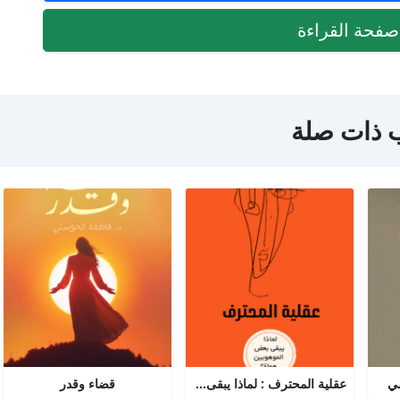
فحة القراءة
 ذات صلة
مي
عقلية المحترف : لماذا يبقى البعض هواة رغم الموهبة؟
قضاء وقدر