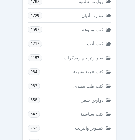
روايات عالمية
1797
مقارنة أديان
1729
كتب متنوعة
1597
كتب أدب
1217
سير وتراجم ومذكرات
1157
كتب تنمية بشرية
984
كتب طب بيطرى
983
دواوين شعر
858
كتب سياسية
847
كمبيوتر وانترنت
762