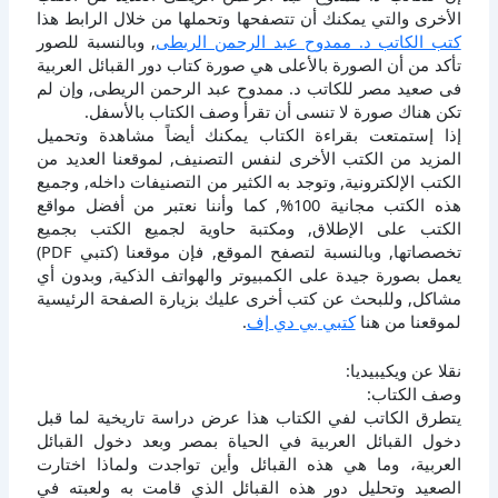
الأخرى والتي يمكنك أن تتصفحها وتحملها من خلال الرابط هذا
كتب الكاتب د. ممدوح عبد الرحمن الريطى
, وبالنسبة للصور
تأكد من أن الصورة بالأعلى هي صورة كتاب دور القبائل العربية
فى صعيد مصر للكاتب د. ممدوح عبد الرحمن الريطى, وإن لم
تكن هناك صورة لا تنسى أن تقرأ وصف الكتاب بالأسفل.
إذا إستمتعت بقراءة الكتاب يمكنك أيضاً مشاهدة وتحميل
المزيد من الكتب الأخرى لنفس التصنيف, لموقعنا العديد من
الكتب الإلكترونية, وتوجد به الكثير من التصنيفات داخله, وجميع
هذه الكتب مجانية 100%, كما وأننا نعتبر من أفضل مواقع
الكتب على الإطلاق, ومكتبة حاوية لجميع الكتب بجميع
تخصصاتها, وبالنسبة لتصفح الموقع, فإن موقعنا (كتبي PDF)
يعمل بصورة جيدة على الكمبيوتر والهواتف الذكية, وبدون أي
مشاكل, وللبحث عن كتب أخرى عليك بزيارة الصفحة الرئيسية
لموقعنا من هنا
كتبي بي دي إف
.
نقلا عن ويكيبيديا:
وصف الكتاب:
يتطرق الكاتب لفي الكتاب هذا عرض دراسة تاريخية لما قبل
دخول القبائل العربية في الحياة بمصر وبعد دخول القبائل
العربية، وما هي هذه القبائل وأين تواجدت ولماذا اختارت
الصعيد وتحليل دور هذه القبائل الذي قامت به ولعبته في