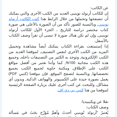
عن الكاتب:
إن للكاتب أرنولد توينبى العديد من الكتب الأخرى والتي يمكنك
أن تتصفحها وتحملها من خلال الرابط هذا
كتب الكاتب أرنولد
توينبى
, وبالنسبة للصور تأكد من أن الصورة بالأعلى هي صورة
كتاب مختصر دراسة للتاريخ .. الجزء الأول للكاتب أرنولد
توينبى, وإن لم تكن هناك صورة لا تنسى أن تقرأ وصف الكتاب
بالأسفل.
إذا إستمتعت بقراءة الكتاب يمكنك أيضاً مشاهدة وتحميل
المزيد من الكتب الأخرى لنفس التصنيف, لموقعنا العديد من
الكتب الإلكترونية, وتوجد به الكثير من التصنيفات داخله, وجميع
هذه الكتب مجانية 100%, كما وأننا نعتبر من أفضل مواقع
الكتب على الإطلاق, ومكتبة حاوية لجميع الكتب بجميع
تخصصاتها, وبالنسبة لتصفح الموقع, فإن موقعنا (كتبي PDF)
يعمل بصورة جيدة على الكمبيوتر والهواتف الذكية, وبدون أي
مشاكل, وللبحث عن كتب أخرى عليك بزيارة الصفحة الرئيسية
لموقعنا من هنا
كتبي بي دي إف
.
نقلا عن ويكيبيديا:
وصف الكتاب:
يُعتبرُ “أرنولد تُوينبي أحدثَ وأهمَّ مُؤرِّخ بحَثَ في مَسألة