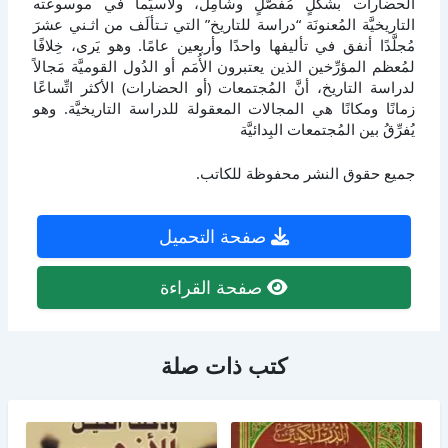
الحضارات بشكلٍ مُفصَّلٍ وشامِل، ولاسيَّما في موسوعته
التاريخيَّة المُعنونَة “دراسة للتاريخ” التي تـتألَف من اثـني عشرَ
مُجلَّدًا أنفق في تأليفها واحدًا وأربعين عامًا. وهو يَرى، خِلافًا
لمُعظم المؤرِّخين الذين يعتبرون الأُمَم أو الدُول القوميَّة مَجالاً
لدراسة التاريخ، أنَّ المُجتمعات (أو الحضارات) الأكثر اتِّساعًا
زمانًا ومكانًا هي المجالات المعقولة للدراسة التاريخيَّة. وهو
يُفرِّقُ بين المُجتمعات البِدائيَّة
جميع حقوق النشر محفوظة للكاتب.
صفحة التحميل
صفحة القراءة
كتب ذات صلة