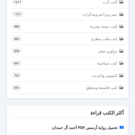
كتب أدب
1217
سير وتراجم ومذكرات
1157
كتب تنمية بشرية
984
كتب طب بيطرى
983
دواوين شعر
858
كتب سياسية
847
كمبيوتر وانترنت
762
كتب فلسفة ومنطق
665
أكثر الكتب قراءة
تحميل رواية آرسس PDF أحمد آل حمدان