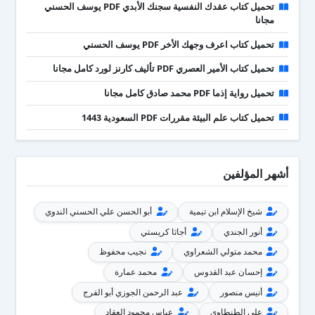
تحميل كتاب عقدك النفسية سجنك الأبدي PDF يوسف الحسني
مجانا
تحميل كتاب اعرف وجهك الأخر PDF يوسف الحسني
تحميل كتاب الأمير العصري PDF تأليف كارنز لورد كامل مجانا
تحميل رواية إذما PDF محمد صادق كامل مجانا
تحميل كتاب علم البيئة مقررات PDF السعودية 1443
أشهر المؤلفين
شيخ الإسلام ابن تيمية
أبو الحسن علي الحسني الندوي
أنور الجندي
أجاثا كريستي
محمد متولي الشعراوي
نجيب محفوظ
إحسان عبد القدوس
محمد عمارة
أنيس منصور
عبد الرحمن الجوزي أبو الفرج
علي الطنطاوي
عباس محمود العقاد