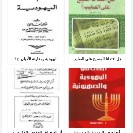
هل افتدانا المسيح على الصليب
اليهودية ومقارنة الأديان .ج3
أبحاث في اليهودية والصهيونية
أثر الانحراف العقدي والفكري عند اليهود على الفكر الصهيوني المعاصر