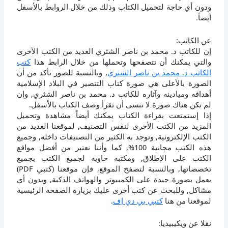
ودون أي حاجة لتحميل الكتاب وذلك من خلال الروابط بالأسفل
أيضاً.
عن الكاتب:
إن للكاتب د. محمد بن ناصر الشثري العديد من الكتب الأخرى
والتي يمكنك أن تتصفحها وتحملها من خلال الرابط هذا
كتب
الكاتب د. محمد بن ناصر الشثري
, وبالنسبة للصور تأكد من أن
الصورة بالأعلى هي صورة كتاب التنصير في البلاد الإسلامية
أهدافه وميادينه وآثاره للكاتب د. محمد بن ناصر الشثري, وإن
لم تكن هناك صورة لا تنسى أن تقرأ وصف الكتاب بالأسفل.
إذا إستمتعت بقراءة الكتاب يمكنك أيضاً مشاهدة وتحميل
المزيد من الكتب الأخرى لنفس التصنيف, لموقعنا العديد من
الكتب الإلكترونية, وتوجد به الكثير من التصنيفات داخله, وجميع
هذه الكتب مجانية 100%, كما وأننا نعتبر من أفضل مواقع
الكتب على الإطلاق, ومكتبة حاوية لجميع الكتب بجميع
تخصصاتها, وبالنسبة لتصفح الموقع, فإن موقعنا (كتبي PDF)
يعمل بصورة جيدة على الكمبيوتر والهواتف الذكية, وبدون أي
مشاكل, وللبحث عن كتب أخرى عليك بزيارة الصفحة الرئيسية
لموقعنا من هنا
كتبي بي دي إف
.
نقلا عن ويكيبيديا: