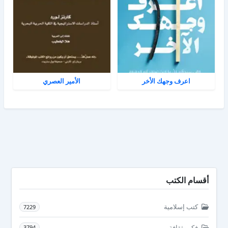
اعرف وجهك الأخر
الأمير العصري
أقسام الكتب
كتب إسلامية
7229
فكر وثقافة
3794