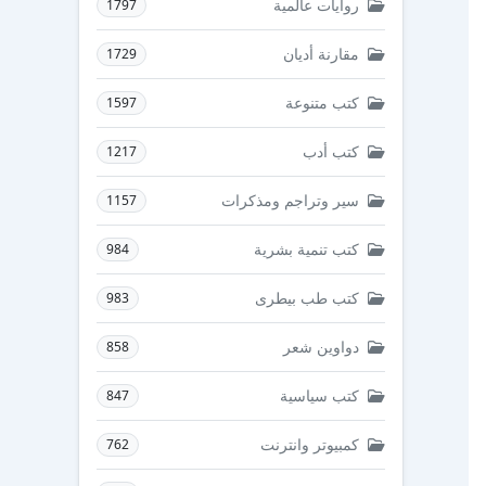
روايات عالمية
1797
مقارنة أديان
1729
كتب متنوعة
1597
كتب أدب
1217
سير وتراجم ومذكرات
1157
كتب تنمية بشرية
984
كتب طب بيطرى
983
دواوين شعر
858
كتب سياسية
847
كمبيوتر وانترنت
762