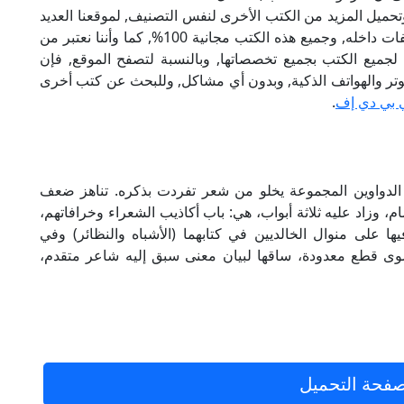
تحميل المزيد من الكتب الأخرى لنفس التصنيف, لموقعنا العديد
من الكتب الإلكترونية, وتوجد به الكثير من التصنيفات داخله, وجميع هذه الكتب مجانية 100%, كما وأننا نعتبر من
لجميع الكتب بجميع تخصصاتها, وبالنسبة لتصفح الموقع, فإن
 على الكمبيوتر والهواتف الذكية, وبدون أي مشاكل, وللبحث عن كتب أخرى
 بي دي إف
.
 الدواوين المجموعة يخلو من شعر تفردت بذكره. تناهز ضعف
م، وزاد عليه ثلاثة أبواب، هي: باب أكاذيب الشعراء وخرافاتهم،
ها على منوال الخالديين في كتابهما (الأشباه والنظائر) وفي
وى قطع معدودة، ساقها لبيان معنى سبق إليه شاعر متقدم،
فحة التحميل