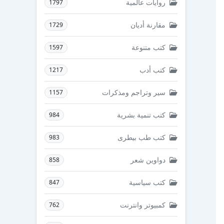
روايات عالمية
1797
مقارنة أديان
1729
كتب متنوعة
1597
كتب أدب
1217
سير وتراجم ومذكرات
1157
كتب تنمية بشرية
984
كتب طب بيطرى
983
دواوين شعر
858
كتب سياسية
847
كمبيوتر وانترنت
762