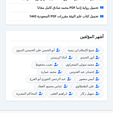
تحميل رواية إذما PDF محمد صادق كامل مجانا
تحميل كتاب علم البيئة مقررات PDF السعودية 1443
أشهر المؤلفين
شيخ الإسلام ابن تيمية
أبو الحسن علي الحسني الندوي
أنور الجندي
أجاثا كريستي
محمد متولي الشعراوي
نجيب محفوظ
إحسان عبد القدوس
محمد عمارة
أنيس منصور
عبد الرحمن الجوزي أبو الفرج
علي الطنطاوي
عباس محمود العقاد
سهيل زكار
ابراهيم الفقى
المحاكم المصرية