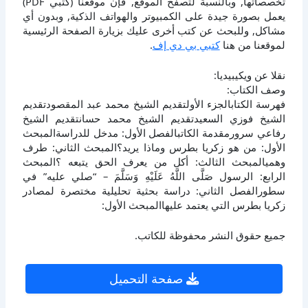
تخصصاتها, وبالنسبة لتصفح الموقع, فإن موقعنا (كتبي PDF)
يعمل بصورة جيدة على الكمبيوتر والهواتف الذكية, وبدون أي
مشاكل, وللبحث عن كتب أخرى عليك بزيارة الصفحة الرئيسية
لموقعنا من هنا
كتبي بي دي إف
.
نقلا عن ويكيبيديا:
وصف الكتاب:
فهرسة الكتابالجزء الأولتقديم الشيخ محمد عبد المقصودتقديم
الشيخ فوزي السعيدتقديم الشيخ محمد حسانتقديم الشيخ
رفاعي سرورمقدمة الكاتبالفصل الأول: مدخل للدراسةالمبحث
الأول: من هو زكريا بطرس وماذا يريد؟المبحث الثاني: طرف
وهميالمبحث الثالث: أكل من يعرف الحق يتبعه ؟المبحث
الرابع: الرسول صَلَّى اللَّهُ عَلَيْهِ وَسَلَّمَ – “صلي عليه” في
سطورالفصل الثاني: دراسة بحثية تحليلية مختصرة لمصادر
زكريا بطرس التي يعتمد عليهاالمبحث الأول:
جميع حقوق النشر محفوظة للكاتب.
صفحة التحميل