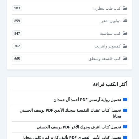
كتب طب بيطرى
983
دواوين شعر
859
كتب سياسية
847
كمبيوتر وانترنت
762
كتب فلسفة ومنطق
665
أكثر الكتب قراءة
تحميل رواية آرسس PDF أحمد آل حمدان
تحميل كتاب عقدك النفسية سجنك الأبدي PDF يوسف الحسني
مجانا
تحميل كتاب اعرف وجهك الأخر PDF يوسف الحسني
تحميل كتاب الأمير العصري PDF تأليف كارنز لورد كامل مجانا