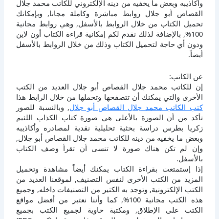
وأكاذيبه وبعض ما يخفيه من دينه الإلكتروني للكاتب محمد جلال
القصاص أبو جلال روابط مباشرة وكاملة مجانا, وبإمكانك
تحميل الكتاب من خلال الروابط بالأسفل, وهي روابط مجانية
100%, بالإضافة لذلك نقدم لكم إمكانية قراءة الكتاب أون لاين
ودون أي حاجة لتحميل الكتاب وذلك من خلال الروابط بالأسفل
أيضاً.
عن الكاتب:
إن للكاتب محمد جلال القصاص أبو جلال العديد من الكتب
الأخرى والتي يمكنك أن تتصفحها وتحملها من خلال الرابط هذا
كتب الكاتب محمد جلال القصاص أبو جلال
, وبالنسبة للصور
تأكد من أن الصورة بالأعلى هي صورة كتاب الكذاب اللئيم
زكريا بطرس دراسة بحثية تحليلية نقدية لمصادره وأكاذيبه
وبعض ما يخفيه من دينه للكاتب محمد جلال القصاص أبو جلال,
وإن لم تكن هناك صورة لا تنسى أن تقرأ وصف الكتاب
بالأسفل.
إذا إستمتعت بقراءة الكتاب يمكنك أيضاً مشاهدة وتحميل
المزيد من الكتب الأخرى لنفس التصنيف, لموقعنا العديد من
الكتب الإلكترونية, وتوجد به الكثير من التصنيفات داخله, وجميع
هذه الكتب مجانية 100%, كما وأننا نعتبر من أفضل مواقع
الكتب على الإطلاق, ومكتبة حاوية لجميع الكتب بجميع