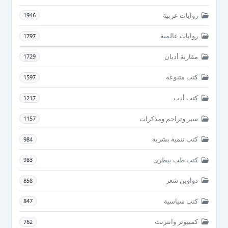
روايات عربية
1946
روايات عالمية
1797
مقارنة أديان
1729
كتب متنوعة
1597
كتب أدب
1217
سير وتراجم ومذكرات
1157
كتب تنمية بشرية
984
كتب طب بيطرى
983
دواوين شعر
858
كتب سياسية
847
كمبيوتر وانترنت
762