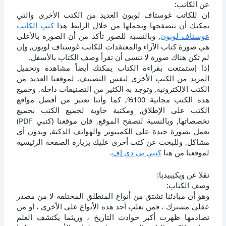
عن الكاتب:
إن للكاتب غوستاف لوبون العديد من الكتب الأخرى والتي
يمكنك أن تتصفحها وتحملها من خلال الرابط هذا
كتب الكاتب
غوستاف لوبون
, وبالنسبة للصور تأكد من أن الصورة بالأعلى
هي صورة كتاب الآراء والمعتقدات للكاتب غوستاف لوبون, وإن
لم تكن هناك صورة لا تنسى أن تقرأ وصف الكتاب بالأسفل.
إذا إستمتعت بقراءة الكتاب يمكنك أيضاً مشاهدة وتحميل
المزيد من الكتب الأخرى لنفس التصنيف, لموقعنا العديد من
الكتب الإلكترونية, وتوجد به الكثير من التصنيفات داخله, وجميع
هذه الكتب مجانية 100%, كما وأننا نعتبر من أفضل مواقع
الكتب على الإطلاق, ومكتبة حاوية لجميع الكتب بجميع
تخصصاتها, وبالنسبة لتصفح الموقع, فإن موقعنا (كتبي PDF)
يعمل بصورة جيدة على الكمبيوتر والهواتف الذكية, وبدون أي
مشاكل, وللبحث عن كتب أخرى عليك بزيارة الصفحة الرئيسية
لموقعنا من هنا
كتبي بي دي إف
.
نقلا عن ويكيبيديا:
وصف الكتاب:
وهو أن مبادئنا تشتق من أنواع المنطلق المختلفة لا من مصدر
عقلي مشترك ، فمن تغلب أحد هذه الأنواع على الأخرى ، أو من
تصادمها ظهرت أكبر حوادث التاريخ ، وريثما يكتشف العلم