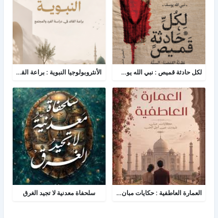
لكل حادثة قميص : نبي الله يوسف - نظرية القمصان الستة في قراءة القصة القرآنية
الأنثروبولوجيا النبوية : براعة القائد في دراسة الفرد والمجتمع
العمارة العاطفية : حكايات مبان شيدن من أجل الحب
سلحفاة معدنية لا تجيد الغرق