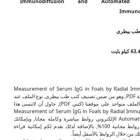
Immunodiffusion and Automated Tu
Immunoa
طب بيطرى
Measurement of Serum IgG in Foals by Radial Immunodif
Turbidimetric Immunoassay (p 93-96) بصيغة PDF, وهو من ضمن تصنيف كتب طب بيطرى, نوع الملف عند
التحميل سيكون pdf, وحجمه 63.44 كيلو بايت, الملف متواجد على موقعنا (كتبي PDF), حاول أن لاتنسى هذا
لكتاب Measurement of Serum IgG in Foals by Radial Immunodiffusion and
Automated Turbidimetric Immunoassay (p 93-96) الإلكتروني روابط مباشرة وكاملة مجانا, وبإمكانك
تحميل الكتاب من خلال الروابط بالأسفل, وهي روابط مجانية 100%, بالإضافة لذلك نقدم لكم إمكانية قراءة
ك من خلال الروابط بالأسفل أيضاً.