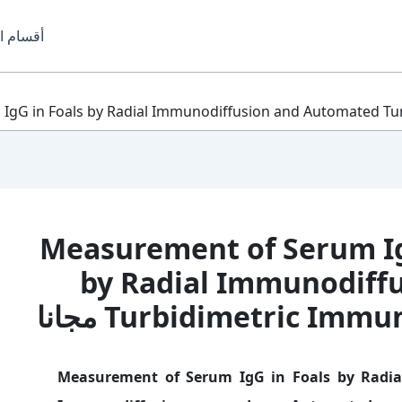
أقسام ا
Measurement of Serum IgG in Foa
by Radial Immunodiff
Turbidimetric Im مجانا
سم الكتاب: Measurement of Serum IgG in Foals by Radial