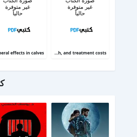
Targeting therapy to minimize antimicrobial use in preweaned calves effects on health, growth, and treatment costs
ك