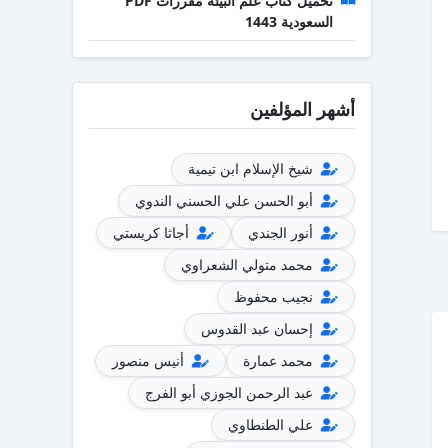
تحميل كتاب علم البيئة مقررات PDF
السعودية 1443
أشهر المؤلفين
شيخ الإسلام ابن تيمية
أبو الحسن علي الحسني الندوي
أنور الجندي
أجاثا كريستي
محمد متولي الشعراوي
نجيب محفوظ
إحسان عبد القدوس
محمد عمارة
أنيس منصور
عبد الرحمن الجوزي أبو الفرج
علي الطنطاوي