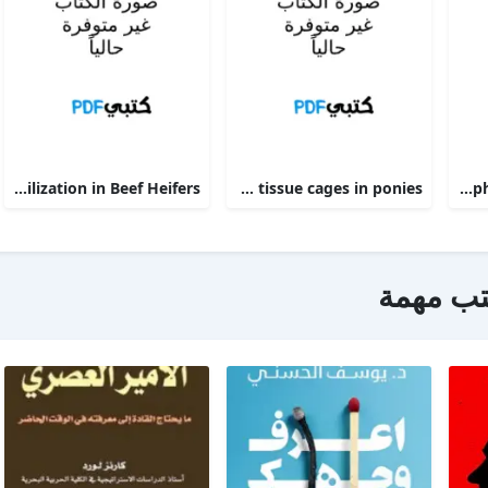
Phosphorus Deficiency Metabolism and Food Utilization in Beef Heifers
Clinical efficacy of intravenous administration of marbofloxacin in a Staphylococcus aureus infection in tissue cages in ponies
The alpha 2-adrenoceptor agonists xylazine and guanfacine exert different central nervous system, but comparable peripheral effects in calves
تب مهمة