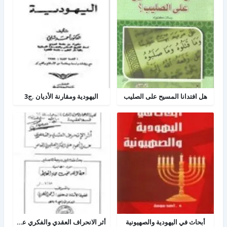
هل افتدانا المسيح على الصليب
اليهودية ومقارنة الأديان .ج3
أبحاث في اليهودية والصهيونية
أثر الانحراف العقدي والفكري عند اليهود على الفكر الصهيوني المعاصر