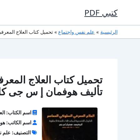
خطي
كتبي PDF
لى
لمحتوى
الرئيسية
علم نفس واجتماع
تحميل كتاب العلاج المعرفي السلوكي المعاصر F
تأليف هوفمان إ س جى كا
اسم الكتاب: الع
اسم الكاتب: هو
التصنيف: علم ن