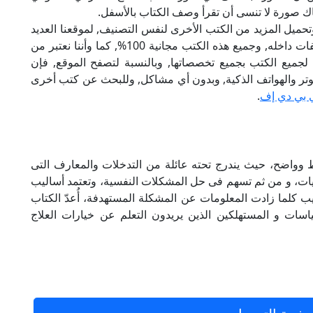
ك صورة لا تنسى أن تقرأ وصف الكتاب بالأسفل.
تحميل المزيد من الكتب الأخرى لنفس التصنيف, لموقعنا العديد
من الكتب الإلكترونية, وتوجد به الكثير من التصنيفات داخله, وجميع هذه الكتب مجانية 100%, كما وأننا نعتبر من
لجميع الكتب بجميع تخصصاتها, وبالنسبة لتصفح الموقع, فإن
 على الكمبيوتر والهواتف الذكية, وبدون أي مشاكل, وللبحث عن كتب أخرى
 بي دي إف
.
 وواضح، حيث يندرج تحته عائلة من التدخلات والمعارف التى
ات، و من ثم تسهم فى حل المشكلات النفسية، وتعتمد أساليب
ب كلما زادت المعلومات عن المشكلة المستهدفة، أُعدّ الكتاب
اسات و المستهلكين الذين يريدون التعلم عن خيارات العلاج