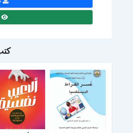
ص
ص
كتب