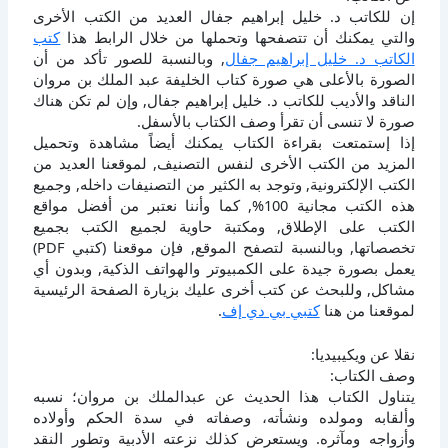
إن للكاتب د. خليل إبراهيم جفال العديد من الكتب الأخرى
والتي يمكنك أن تتصفحها وتحملها من خلال الرابط هذا
كتب
الكاتب د. خليل إبراهيم جفال
, وبالنسبة للصور تأكد من أن
الصورة بالأعلى هي صورة كتاب الخليفة عبد الملك بن مروان
الناقد والأديب للكاتب د. خليل إبراهيم جفال, وإن لم تكن هناك
صورة لا تنسى أن تقرأ وصف الكتاب بالأسفل.
إذا إستمتعت بقراءة الكتاب يمكنك أيضاً مشاهدة وتحميل
المزيد من الكتب الأخرى لنفس التصنيف, لموقعنا العديد من
الكتب الإلكترونية, وتوجد به الكثير من التصنيفات داخله, وجميع
هذه الكتب مجانية 100%, كما وأننا نعتبر من أفضل مواقع
الكتب على الإطلاق, ومكتبة حاوية لجميع الكتب بجميع
تخصصاتها, وبالنسبة لتصفح الموقع, فإن موقعنا (كتبي PDF)
يعمل بصورة جيدة على الكمبيوتر والهواتف الذكية, وبدون أي
مشاكل, وللبحث عن كتب أخرى عليك بزيارة الصفحة الرئيسية
لموقعنا من هنا
كتبي بي دي إف
.
نقلا عن ويكيبيديا:
وصف الكتاب:
يتناول الكتاب هذا الحديث عن عبدالملك بن مروان؛ نسبه
وألقابه ومولده ونشأته، وصفاته في سدة الحكم وأولاده
وأزواجه ومآثره. ويستعرض كذلك نزعته الأدبية وتطور النقد