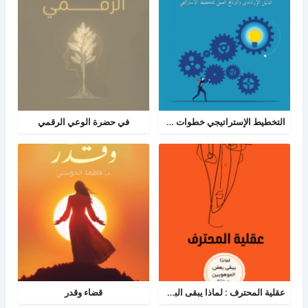
التخطيط الإستراتيجي خطوات ومعرفة: الدليل الإرشادي والبرنامج العملي للتخطيط
في حضرة الوعي الرقمي
عقلية المحترف : لماذا يبقى البعض هواة رغم الموهبة؟
قضاء وقدر