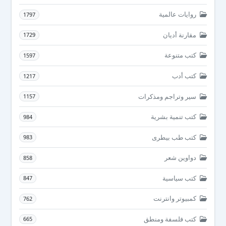
روايات عالمية
1797
مقارنة أديان
1729
كتب متنوعة
1597
كتب أدب
1217
سير وتراجم ومذكرات
1157
كتب تنمية بشرية
984
كتب طب بيطرى
983
دواوين شعر
858
كتب سياسية
847
كمبيوتر وانترنت
762
كتب فلسفة ومنطق
665