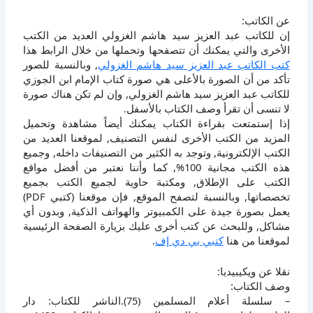
عن الكاتب:
إن للكاتب عبد العزيز سيد هاشم الغزولي العديد من الكتب
الأخرى والتي يمكنك أن تتصفحها وتحملها من خلال الرابط هذا
كتب الكاتب عبد العزيز سيد هاشم الغزولي
, وبالنسبة للصور
تأكد من أن الصورة بالأعلى هي صورة كتاب الإمام ابن الجوزي
للكاتب عبد العزيز سيد هاشم الغزولي, وإن لم تكن هناك صورة
لا تنسى أن تقرأ وصف الكتاب بالأسفل.
إذا إستمتعت بقراءة الكتاب يمكنك أيضاً مشاهدة وتحميل
المزيد من الكتب الأخرى لنفس التصنيف, لموقعنا العديد من
الكتب الإلكترونية, وتوجد به الكثير من التصنيفات داخله, وجميع
هذه الكتب مجانية 100%, كما وأننا نعتبر من أفضل مواقع
الكتب على الإطلاق, ومكتبة حاوية لجميع الكتب بجميع
تخصصاتها, وبالنسبة لتصفح الموقع, فإن موقعنا (كتبي PDF)
يعمل بصورة جيدة على الكمبيوتر والهواتف الذكية, وبدون أي
مشاكل, وللبحث عن كتب أخرى عليك بزيارة الصفحة الرئيسية
لموقعنا من هنا
كتبي بي دي إف
.
نقلا عن ويكيبيديا:
وصف الكتاب:
– سلسلة أعلام المسلمين (75).الناشر للكتاب: دار