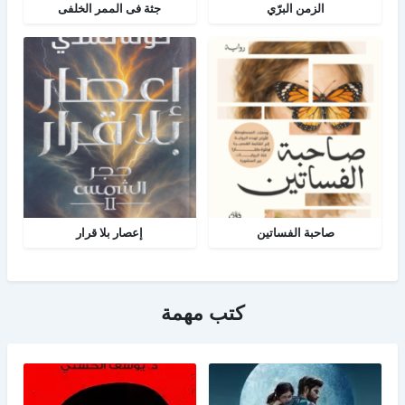
الزمن البرّي
جثة فى الممر الخلفى
صاحبة الفساتين
إعصار بلا قرار
كتب مهمة