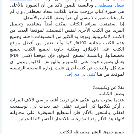
سعاد مصطفى
, وبالنسبة للصور تأكد من أن الصورة بالأعلى
هي صورة كتاب تزوجت ساديا للكاتب سعاد مصطفى, وإن لم
تكن هناك صورة لا تنسى أن تقرأ وصف الكتاب بالأسفل.
إذا إستمتعت بقراءة الكتاب يمكنك أيضاً مشاهدة وتحميل
المزيد من الكتب الأخرى لنفس التصنيف, لموقعنا العديد من
الكتب الإلكترونية, وتوجد به الكثير من التصنيفات داخله, وجميع
هذه الكتب مجانية 100%, كما وأننا نعتبر من أفضل مواقع
الكتب على الإطلاق, ومكتبة حاوية لجميع الكتب بجميع
تخصصاتها, وبالنسبة لتصفح الموقع, فإن موقعنا (كتبي PDF)
يعمل بصورة جيدة على الكمبيوتر والهواتف الذكية, وبدون أي
مشاكل, وللبحث عن كتب أخرى عليك بزيارة الصفحة الرئيسية
لموقعنا من هنا
كتبي بي دي إف
.
نقلا عن ويكيبيديا:
وصف الكتاب:
عندما يقترب مني أعكف علي ترديد أغنية برأسي لألاف المرات
، أركز بكلامها كي أصرف عقلي عما يحدث لي. لوسمحت
لعقلي بالشعور بالألم فلن أستطيع السيطرة علي محاولته
لانهاء هذا الألم.وقد انفذ رغبته بالانتحار فأخسر كلتا الحياتين.
جميع حقوق النشر محفوظة للكاتب.