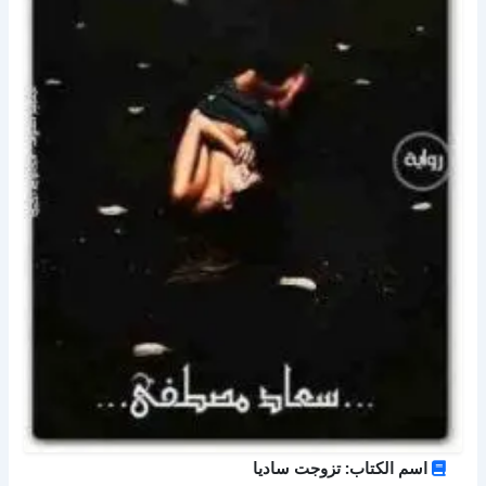
اسم الكتاب: تزوجت ساديا