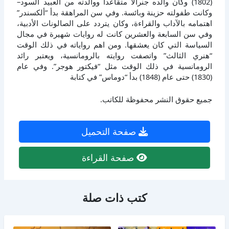
(1802) وكان والده جنرالاً متقاعداً ووالدته من العبيد السود–
وكانت طفولته حزينة وبائسة. وفي سن المراهقة بدأ “ألكسندر”
اهتمامه بالآداب والقراءة، وكان يتردد على الصالونات الأدبية،
وفي سن السابعة والعشرين كانت له روايات شهيرة في مجال
السياسة التي كان يعشقها. ومن اهم رواياته في ذلك الوقت
“هنري الثالث” واتصفت روايته بالرومانسية، ويعتبر رائد
الرومانسية في ذلك الوقت مثل “فيكتور هوجر”. وفي عام
(1830) حتى عام (1848) بدأ “دوماس” في كتابة
جميع حقوق النشر محفوظة للكاتب.
صفحة التحميل
صفحة القراءة
كتب ذات صلة