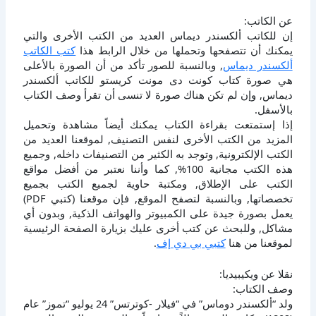
عن الكاتب:
إن للكاتب ألكسندر ديماس العديد من الكتب الأخرى والتي
يمكنك أن تتصفحها وتحملها من خلال الرابط هذا
كتب الكاتب
ألكسندر ديماس
, وبالنسبة للصور تأكد من أن الصورة بالأعلى
هي صورة كتاب كونت دى مونت كريستو للكاتب ألكسندر
ديماس, وإن لم تكن هناك صورة لا تنسى أن تقرأ وصف الكتاب
بالأسفل.
إذا إستمتعت بقراءة الكتاب يمكنك أيضاً مشاهدة وتحميل
المزيد من الكتب الأخرى لنفس التصنيف, لموقعنا العديد من
الكتب الإلكترونية, وتوجد به الكثير من التصنيفات داخله, وجميع
هذه الكتب مجانية 100%, كما وأننا نعتبر من أفضل مواقع
الكتب على الإطلاق, ومكتبة حاوية لجميع الكتب بجميع
تخصصاتها, وبالنسبة لتصفح الموقع, فإن موقعنا (كتبي PDF)
يعمل بصورة جيدة على الكمبيوتر والهواتف الذكية, وبدون أي
مشاكل, وللبحث عن كتب أخرى عليك بزيارة الصفحة الرئيسية
لموقعنا من هنا
كتبي بي دي إف
.
نقلا عن ويكيبيديا:
وصف الكتاب:
ولد “ألكسندر دوماس” في “فيلار -كوترتس” 24 يوليو “تموز” عام