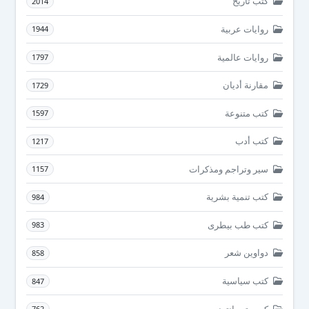
كتب تاريخ
2014
روايات عربية
1944
روايات عالمية
1797
مقارنة أديان
1729
كتب متنوعة
1597
كتب أدب
1217
سير وتراجم ومذكرات
1157
كتب تنمية بشرية
984
كتب طب بيطرى
983
دواوين شعر
858
كتب سياسية
847
كمبيوتر وانترنت
762