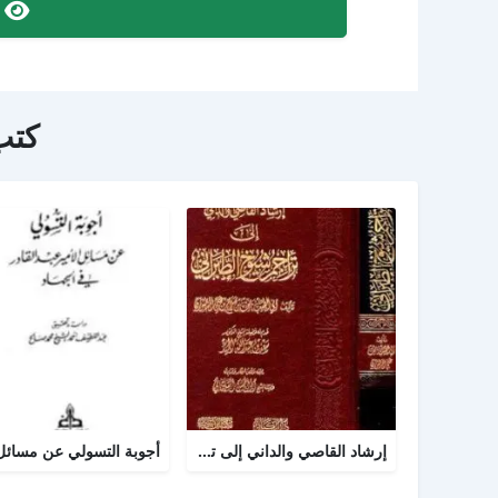
ص
كتب
إرشاد القاصي والداني إلى تراجم شيوخ الطبراني