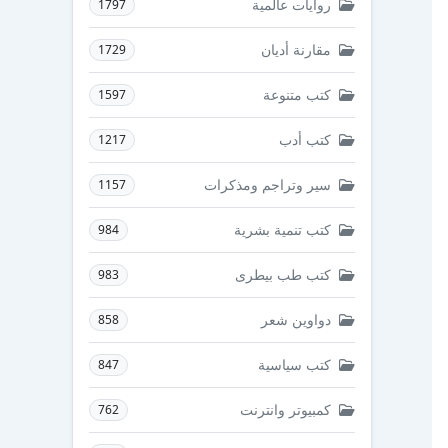
روايات عالمية
1797
مقارنة أديان
1729
كتب متنوعة
1597
كتب أدب
1217
سير وتراجم ومذكرات
1157
كتب تنمية بشرية
984
كتب طب بيطرى
983
دواوين شعر
858
كتب سياسية
847
كمبيوتر وانترنت
762