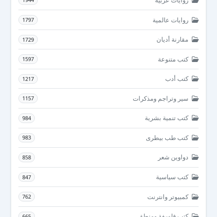
روايات عالمية
1797
مقارنة أديان
1729
كتب متنوعة
1597
كتب أدب
1217
سير وتراجم ومذكرات
1157
كتب تنمية بشرية
984
كتب طب بيطرى
983
دواوين شعر
858
كتب سياسية
847
كمبيوتر وانترنت
762
كتب فلسفة ومنطق
665