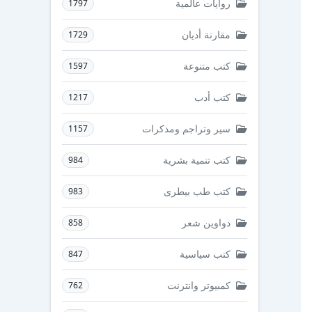
روايات عالمية
1797
مقارنة أديان
1729
كتب متنوعة
1597
كتب أدب
1217
سير وتراجم ومذكرات
1157
كتب تنمية بشرية
984
كتب طب بيطرى
983
دواوين شعر
858
كتب سياسية
847
كمبيوتر وانترنت
762