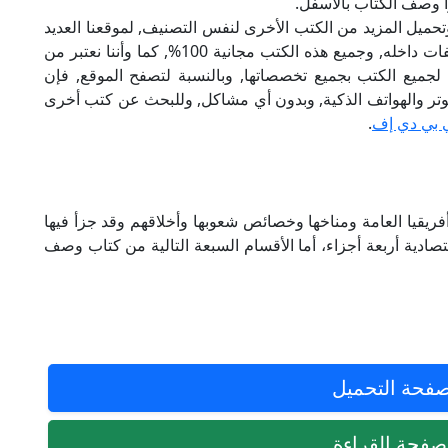
أ وصف الكتاب بالأسفل.
تحميل المزيد من الكتب الأخرى لنفس التصنيف, لموقعنا العديد
من الكتب الإلكترونية, وتوجد به الكثير من التصنيفات داخله, وجميع هذه الكتب مجانية 100%, كما وأننا نعتبر من
لجميع الكتب بجميع تخصصاتها, وبالنسبة لتصفح الموقع, فإن
 على الكمبيوتر والهواتف الذكية, وبدون أي مشاكل, وللبحث عن كتب أخرى
 بي دي إف
.
ريقيا العامة ومناخها وخصائص شعوبها وأخلاقهم وقد جزأ فيها
والاقتصادية أربعة أجزاء، أما الأقسام السبعة التالية من كتاب وصف
فحة التحميل
فحة القراءة