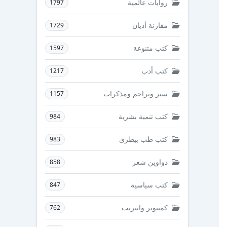
روايات عالمية
1797
مقارنة أديان
1729
كتب متنوعة
1597
كتب أدب
1217
سير وتراجم ومذكرات
1157
كتب تنمية بشرية
984
كتب طب بيطرى
983
دواوين شعر
858
كتب سياسية
847
كمبيوتر وانترنت
762