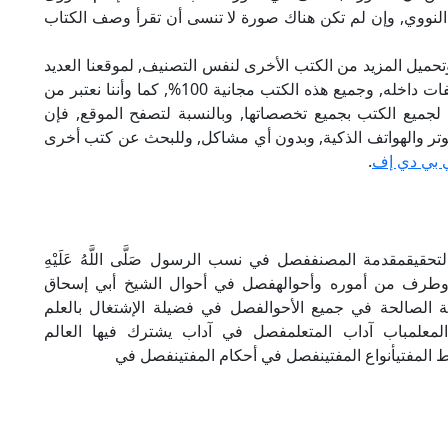
لنووي, وإن لم تكن هناك صورة لا تنسى أن تقرأ وصف الكتاب
تحميل المزيد من الكتب الأخرى لنفس التصنيف, لموقعنا العديد
من الكتب الإلكترونية, وتوجد به الكثير من التصنيفات داخله, وجميع هذه الكتب مجانية 100%, كما وأننا نعتبر من
لجميع الكتب بجميع تخصصاتها, وبالنسبة لتصفح الموقع, فإن
 على الكمبيوتر والهواتف الذكية, وبدون أي مشاكل, وللبحث عن كتب أخرى
 بي دي إف
.
قيقمقدمة المصنففصل في نسب الرسول صَلَّى اللَّهُ عَلَيْهِ
 وطرف من أموره وأحوالهفصل في أحوال الشيخ أبي إسحاق
 الصالحة في جميع الأحوالفصل في فضيلة الإشتغال بالعلم
المعلمباب آداب المتعلمفصل في آداب يشترك فيها العالم
 المفتيأنواع المفتينفصل في أحكام المفتينفصل في