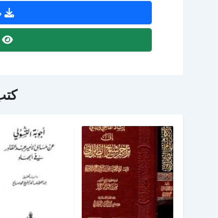
ص
ص
كتب