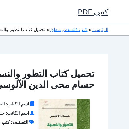
خطي
كتبي PDF
لى
لمحتوى
الرئيسية
كتب فلسفة ومنطق
تحميل كتاب التطور والنسبية في الأخلاق PDF تأليف ح
حسام محى الدين الآلوسى
اسم الكتاب: الت
اسم الكاتب: حس
التصنيف: كتب 