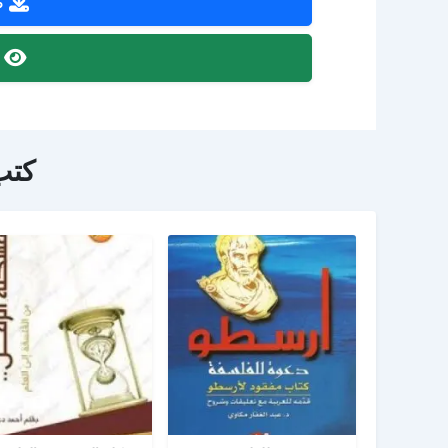
ص
ص
كتب