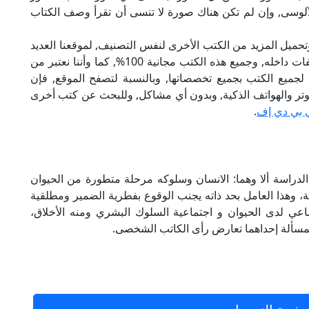
آلوسى, وإن لم تكن هناك صورة لا تنسى أن تقرأ وصف الكتاب
تحميل المزيد من الكتب الأخرى لنفس التصنيف, لموقعنا العديد
من الكتب الإلكترونية, وتوجد به الكثير من التصنيفات داخله, وجميع هذه الكتب مجانية 100%, كما وأننا نعتبر من
لجميع الكتب بجميع تخصصاتها, وبالنسبة لتصفح الموقع, فإن
 على الكمبيوتر والهواتف الذكية, وبدون أي مشاكل, وللبحث عن كتب أخرى
 بي دي إف
.
دراسة ألا وهما: الانسان وسلوكه مرحلة متطورة من الحيوان
ة، وهذا العامل بحد ذاته يجنب الوقوع بفطرية الضمير ومطلقية
تماعي لدى الحيوان و اجتماعية السلوك البشري ومنه الأخلاق،
لمسألة إحداهما تعارض رأى الكاتب الشخصى.