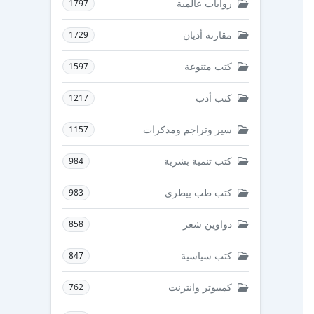
روايات عالمية
1797
مقارنة أديان
1729
كتب متنوعة
1597
كتب أدب
1217
سير وتراجم ومذكرات
1157
كتب تنمية بشرية
984
كتب طب بيطرى
983
دواوين شعر
858
كتب سياسية
847
كمبيوتر وانترنت
762