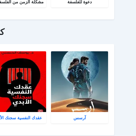
دعوة للفلسفة
ك
آرسس
عقدك النفسية سجنك الأ