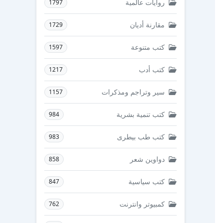
روايات عالمية
1797
مقارنة أديان
1729
كتب متنوعة
1597
كتب أدب
1217
سير وتراجم ومذكرات
1157
كتب تنمية بشرية
984
كتب طب بيطرى
983
دواوين شعر
858
كتب سياسية
847
كمبيوتر وانترنت
762