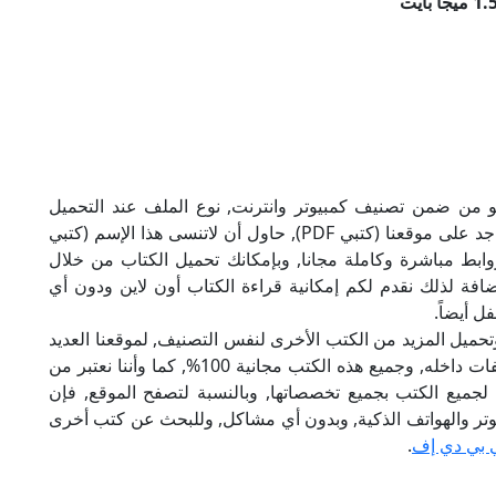
تاب تقنية التحكم الإلى بصيغة PDF, وهو من ضمن تصنيف كمبيوتر وانترنت, نوع الملف عند التحميل
سيكون pdf, وحجمه 1.55 ميجا بايت, الملف متواجد على موقعنا (كتبي PDF), حاول أن لاتنسى هذا الإسم (كتبي
ني روابط مباشرة وكاملة مجانا, وبإمكانك تحميل الكتاب من خلال
أسفل, وهي روابط مجانية 100%, بالإضافة لذلك نقدم لكم إمكانية قراءة الكتاب أون لاين ودون أي
ل أيضاً.
تحميل المزيد من الكتب الأخرى لنفس التصنيف, لموقعنا العديد
من الكتب الإلكترونية, وتوجد به الكثير من التصنيفات داخله, وجميع هذه الكتب مجانية 100%, كما وأننا نعتبر من
لجميع الكتب بجميع تخصصاتها, وبالنسبة لتصفح الموقع, فإن
 على الكمبيوتر والهواتف الذكية, وبدون أي مشاكل, وللبحث عن كتب أخرى
 بي دي إف
.