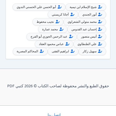
شيخ الإسلام ابن تيمية
أبو الحسن علي الحسني الندوي
أنور الجندي
أجاثا كريستي
محمد متولي الشعراوي
نجيب محفوظ
إحسان عبد القدوس
محمد عمارة
أنيس منصور
عبد الرحمن الجوزي أبو الفرج
علي الطنطاوي
عباس محمود العقاد
سهيل زكار
ابراهيم الفقى
المحاكم المصرية
حقوق الطبع والنشر محفوظة لصاحب الكتاب © 2026 كتبي PDF
إتصل بنا