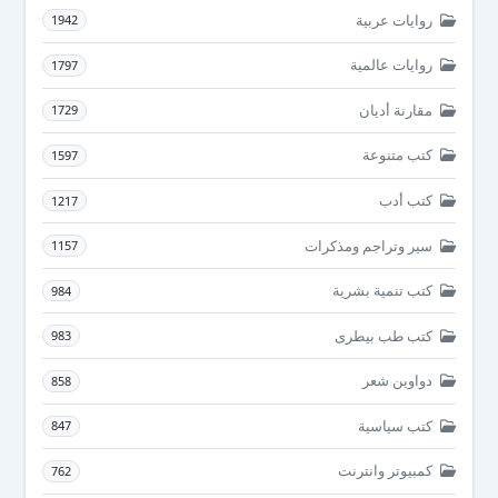
روايات عربية
1942
روايات عالمية
1797
مقارنة أديان
1729
كتب متنوعة
1597
كتب أدب
1217
سير وتراجم ومذكرات
1157
كتب تنمية بشرية
984
كتب طب بيطرى
983
دواوين شعر
858
كتب سياسية
847
كمبيوتر وانترنت
762