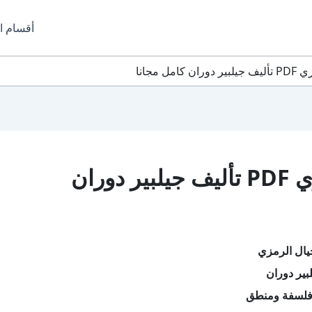
أقسام ا
ل مجانا
تحميل كتاب الخيال الرمزي PDF تأليف جيلبير دوران
يال الرمزي
بير دوران
فلسفة ومنطق