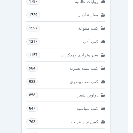
روايات عالمية
1797
مقارنة أديان
1729
كتب متنوعة
1597
كتب أدب
1217
سير وتراجم ومذكرات
1157
كتب تنمية بشرية
984
كتب طب بيطرى
983
دواوين شعر
858
كتب سياسية
847
كمبيوتر وانترنت
762