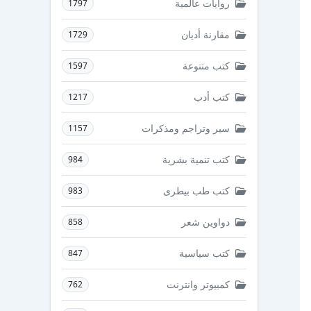
روايات عالمية
1797
مقارنة أديان
1729
كتب متنوعة
1597
كتب أدب
1217
سير وتراجم ومذكرات
1157
كتب تنمية بشرية
984
كتب طب بيطرى
983
دواوين شعر
858
كتب سياسية
847
كمبيوتر وانترنت
762