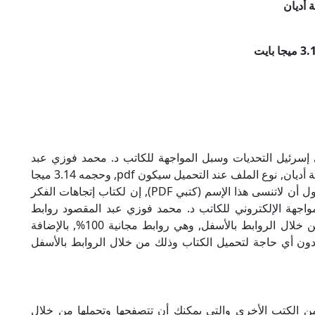
 أديان
 إسرئيل التحديات وسبل المواجهة للكاتب د. محمد فوزي عبد
المقصود بصيغة PDF, وهو من ضمن تصنيف مقارنة أديان, نوع الملف عند التحميل سيكون pdf, وحجمه 3.14 ميجا
بايت, الملف متواجد على موقعنا (كتبي PDF), حاول أن لاتنسى هذا الإسم (كتبي PDF), إن لكتاب إتجاهات الفكر
واجهة الإلكتروني للكاتب د. محمد فوزي عبد المقصود روابط
مباشرة وكاملة مجانا, وبإمكانك تحميل الكتاب من خلال الروابط بالأسفل, وهي روابط مجانية 100%, بالإضافة
ودون أي حاجة لتحميل الكتاب وذلك من خلال الروابط بالأسفل
ن الكتب الأخرى والتي يمكنك أن تتصفحها وتحملها من خلال