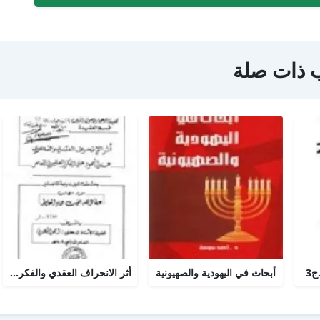
 ذات صلة
ج3
أبحاث في اليهودية والصهيونية
أثر الانحراف العقدي والفكري عند اليهود على الفكر الصهيوني المعاصر