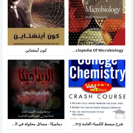
TheDesk Encyclopedia Of Microbiology
كون أينشتاين
شرح مبسط للكمياء العامة college chemistry
ديناميكا - مسائل محلولة في الحركة الخطية