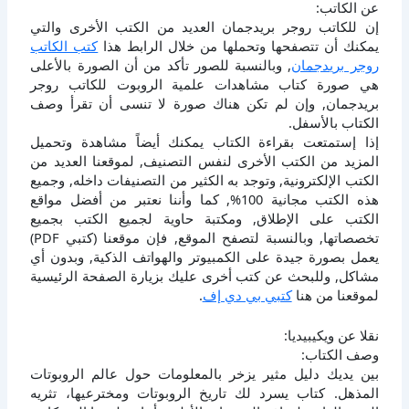
عن الكاتب:
إن للكاتب روجر بريدجمان العديد من الكتب الأخرى والتي
يمكنك أن تتصفحها وتحملها من خلال الرابط هذا
كتب الكاتب
روجر بريدجمان
, وبالنسبة للصور تأكد من أن الصورة بالأعلى
هي صورة كتاب مشاهدات علمية الروبوت للكاتب روجر
بريدجمان, وإن لم تكن هناك صورة لا تنسى أن تقرأ وصف
الكتاب بالأسفل.
إذا إستمتعت بقراءة الكتاب يمكنك أيضاً مشاهدة وتحميل
المزيد من الكتب الأخرى لنفس التصنيف, لموقعنا العديد من
الكتب الإلكترونية, وتوجد به الكثير من التصنيفات داخله, وجميع
هذه الكتب مجانية 100%, كما وأننا نعتبر من أفضل مواقع
الكتب على الإطلاق, ومكتبة حاوية لجميع الكتب بجميع
تخصصاتها, وبالنسبة لتصفح الموقع, فإن موقعنا (كتبي PDF)
يعمل بصورة جيدة على الكمبيوتر والهواتف الذكية, وبدون أي
مشاكل, وللبحث عن كتب أخرى عليك بزيارة الصفحة الرئيسية
لموقعنا من هنا
كتبي بي دي إف
.
نقلا عن ويكيبيديا:
وصف الكتاب:
بين يديك دليل مثير يزخر بالمعلومات حول عالم الروبوتات
المذهل. كتاب يسرد لك تاريخ الروبوتات ومخترعيها، تثريه