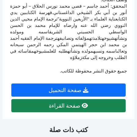
المحقق: أحمد جاسم – قصي محمد نورس الحلاق – أبو حمزة
أنور بن أبي بكر الشيخي الداغستاني.فهرسة الكتاببين يدي
الكتابعناية العلماء بـ “الأربعين النووية”ترجمة الإمام محيي الدين
النووي رضي الله عنه وارضاه للإمام محمد بن الحسن
الواسطي الحسيني الشريفاسمه ومولده
ونشأتهشيوخهتلامذتهمؤلفاته وتصانيفهترجمة الإمام الفقيه أحمد
بن محمد ابن حجر الهيتمي المكي رحمه الرحمن سبحانه
وتعالىاسمه ونسبهمولده ونشأتهطلبه للعلمشيوخهمقاساته في
الطلب وخروجه إلى مكةزملاؤه
جميع حقوق النشر محفوظة للكاتب.
صفحة التحميل
صفحة القراءة
كتب ذات صلة