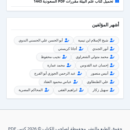
تحميل كتاب علم البيئة مقررات PDF السعودية 1443
أشهر المؤلفين
شيخ الإسلام ابن تيمية
أبو الحسن علي الحسني الندوي
أنور الجندي
أجاثا كريستي
محمد متولي الشعراوي
نجيب محفوظ
إحسان عبد القدوس
محمد عمارة
أنيس منصور
عبد الرحمن الجوزي أبو الفرج
علي الطنطاوي
عباس محمود العقاد
سهيل زكار
ابراهيم الفقى
المحاكم المصرية
حقوق الطبع والنشر محفوظة لصاحب الكتاب © 2026 كتبي PDF