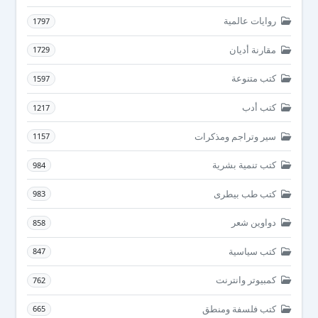
روايات عالمية
1797
مقارنة أديان
1729
كتب متنوعة
1597
كتب أدب
1217
سير وتراجم ومذكرات
1157
كتب تنمية بشرية
984
كتب طب بيطرى
983
دواوين شعر
858
كتب سياسية
847
كمبيوتر وانترنت
762
كتب فلسفة ومنطق
665