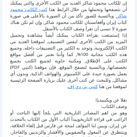
إن للكاتب محمود شاكر العديد من الكتب الأخرى والتي يمكنك
أن تتصفحها وتحملها من خلال الرابط هذا
كتب الكاتب محمود
شاكر
, وبالنسبة للصور تأكد من أن الصورة بالأعلى هي صورة
كتاب إيران وأفغانستان للكاتب محمود شاكر, وإن لم تكن هناك
صورة لا تنسى أن تقرأ وصف الكتاب بالأسفل.
إذا إستمتعت بقراءة الكتاب يمكنك أيضاً مشاهدة وتحميل
المزيد من الكتب الأخرى لنفس التصنيف, لموقعنا العديد من
الكتب الإلكترونية, وتوجد به الكثير من التصنيفات داخله, وجميع
هذه الكتب مجانية 100%, كما وأننا نعتبر من أفضل مواقع
الكتب على الإطلاق, ومكتبة حاوية لجميع الكتب بجميع
تخصصاتها, وبالنسبة لتصفح الموقع, فإن موقعنا (كتبي PDF)
يعمل بصورة جيدة على الكمبيوتر والهواتف الذكية, وبدون أي
مشاكل, وللبحث عن كتب أخرى عليك بزيارة الصفحة الرئيسية
لموقعنا من هنا
كتبي بي دي إف
.
نقلا عن ويكيبيديا:
وصف الكتاب:
وهو من اهم المصادر التاريخية التي يلجأ إليها الباحث أو
الراغب في قراءة التاريخويبدأ الباب الأول من الكتاب بالتحدث
عن إيران، ويبين لنا المؤلف لمحة عن فارس قبل إلغاء الخلافة،
ويتتطرق عن المغول والصفويين والأفشار والزنديين والقاجار،