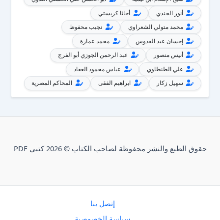
أنور الجندي
أجاثا كريستي
محمد متولي الشعراوي
نجيب محفوظ
إحسان عبد القدوس
محمد عمارة
أنيس منصور
عبد الرحمن الجوزي أبو الفرج
علي الطنطاوي
عباس محمود العقاد
سهيل زكار
ابراهيم الفقى
المحاكم المصرية
حقوق الطبع والنشر محفوظة لصاحب الكتاب © 2026 كتبي PDF
إتصل بنا
سياسة الخصوصية