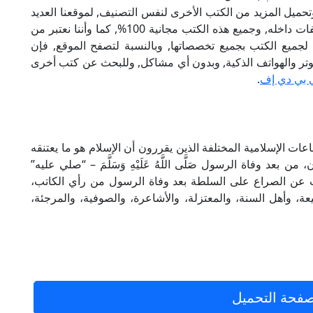
تحميل المزيد من الكتب الأخرى لنفس التصنيف, لموقعنا العديد
من الكتب الإلكترونية, وتوجد به الكثير من التصنيفات داخله, وجميع هذه الكتب مجانية 100%, كما وأننا نعتبر من
لجميع الكتب بجميع تخصصاتها, وبالنسبة لتصفح الموقع, فإن
 على الكمبيوتر والهواتف الذكية, وبدون أي مشاكل, وللبحث عن كتب أخرى
 بي دي إف
.
ات الإسلامية المختلفة الذين يقررون أن الإسلام هو ما يعتنقه
بعد وفاة الرسول صَلَّى اللَّهُ عَلَيْهِ وَسَلَّمَ – “صلي عليه”
دث عن الصراع على السلطة بعد وفاة الرسول من رأي الكاتب،
عة، وأهل السنة، والمعتزلة، والأشاعرة، والصوفية، والمرجئة،
فحة التحميل