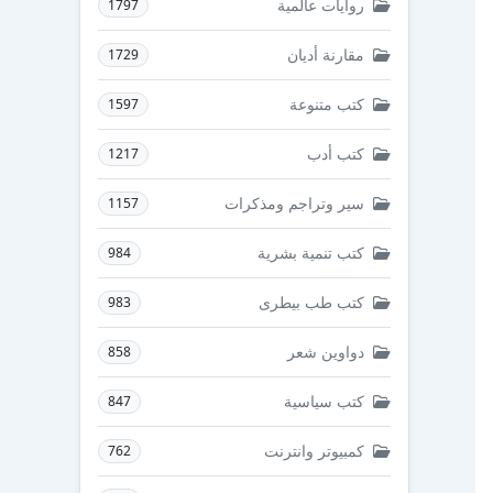
روايات عالمية
1797
مقارنة أديان
1729
كتب متنوعة
1597
كتب أدب
1217
سير وتراجم ومذكرات
1157
كتب تنمية بشرية
984
كتب طب بيطرى
983
دواوين شعر
858
كتب سياسية
847
كمبيوتر وانترنت
762