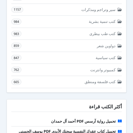
سير وتراجم ومذكرات
1157
كتب تنمية بشرية
984
كتب طب بيطرى
983
دواوين شعر
859
كتب سياسية
847
كمبيوتر وانترنت
762
كتب فلسفة ومنطق
665
أكثر الكتب قراءة
تحميل رواية آرسس PDF أحمد آل حمدان
تحميل كتاب عقدك النفسية سجنك الأبدي PDF يوسف الحسني