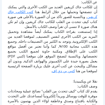
عن الكاتب:
إن للكاتب جاك كريفين العديد من الكتب الأخرى والتي يمكنك
أن تتصفحها وتحملها من خلال الرابط هذا
كتب الكاتب جاك
كريفين
, وبالنسبة للصور تأكد من أن الصورة بالأعلى هي صورة
كتاب كيف تتحدث من القلب للكاتب جاك كريفين, وإن لم تكن
هناك صورة لا تنسى أن تقرأ وصف الكتاب بالأسفل.
إذا إستمتعت بقراءة الكتاب يمكنك أيضاً مشاهدة وتحميل
المزيد من الكتب الأخرى لنفس التصنيف, لموقعنا العديد من
الكتب الإلكترونية, وتوجد به الكثير من التصنيفات داخله, وجميع
هذه الكتب مجانية 100%, كما وأننا نعتبر من أفضل مواقع
الكتب على الإطلاق, ومكتبة حاوية لجميع الكتب بجميع
تخصصاتها, وبالنسبة لتصفح الموقع, فإن موقعنا (كتبي PDF)
يعمل بصورة جيدة على الكمبيوتر والهواتف الذكية, وبدون أي
مشاكل, وللبحث عن كتب أخرى عليك بزيارة الصفحة الرئيسية
لموقعنا من هنا
كتبي بي دي إف
.
نقلا عن ويكيبيديا:
وصف الكتاب:
يقدم لك كتاب “كيف تتحدث من القلب” نصائح عملية ومحادثات
موفرة للوقت ووسائل وبريداً إلكترونياً لمساعدتك على التحدث
والكتابة باقتناع وصدق وعاطفة لؤلاء الذين يهتمون بالأسرة