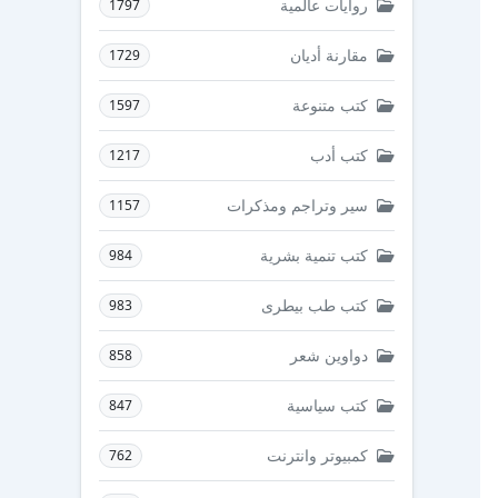
روايات عالمية
1797
مقارنة أديان
1729
كتب متنوعة
1597
كتب أدب
1217
سير وتراجم ومذكرات
1157
كتب تنمية بشرية
984
كتب طب بيطرى
983
دواوين شعر
858
كتب سياسية
847
كمبيوتر وانترنت
762