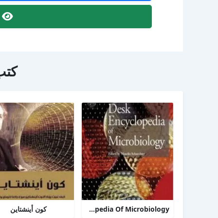
ص
كتب
TheDesk Encyclopedia Of Microbiology
كون أينشتاين