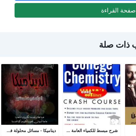
فحة القراءة
 ذات صلة
شرح مبسط للكمياء العامة college chemistry
ديناميكا - مسائل محلولة في الحركة الخطية