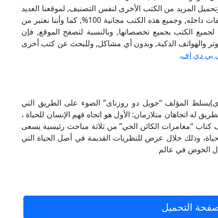
تحميل المزيد من الكتب الأخرى لنفس التصنيف, لموقعنا العديد
من الكتب الإلكترونية, وتوجد به الكثير من التصنيفات داخله, وجميع هذه الكتب مجانية 100%, كما وأننا نعتبر من
لجميع الكتب بجميع تخصصاتها, وبالنسبة لتصفح الموقع, فإن
 على الكمبيوتر والهواتف الذكية, وبدون أي مشاكل, وللبحث عن كتب أخرى
 بي دي إف
.
يف (جويل دو روزناى)يسلط المؤلف “جويل دو روزناى” الضوء على الطريق التي
يق له اتجاهان متلازمان: الأول هو اتجاه فهم الإنسان للحياة ،
ألف كتاب “مغامرات الكائن الحي” من ثلاثة مباحث رئيسية يسعى
لحياة، وذلك خلال عرض للنظريات القديمة في أصل الحياة التي
خلال الخوض في عالم
فحة التحميل