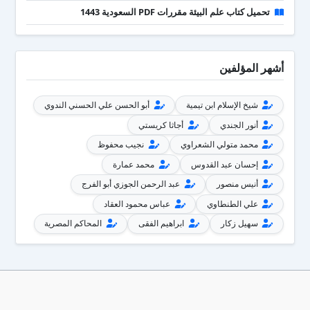
تحميل كتاب علم البيئة مقررات PDF السعودية 1443
أشهر المؤلفين
شيخ الإسلام ابن تيمية
أبو الحسن علي الحسني الندوي
أنور الجندي
أجاثا كريستي
محمد متولي الشعراوي
نجيب محفوظ
إحسان عبد القدوس
محمد عمارة
أنيس منصور
عبد الرحمن الجوزي أبو الفرج
علي الطنطاوي
عباس محمود العقاد
سهيل زكار
ابراهيم الفقى
المحاكم المصرية