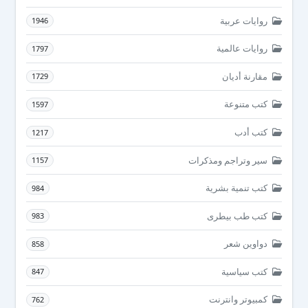
روايات عربية
1946
روايات عالمية
1797
مقارنة أديان
1729
كتب متنوعة
1597
كتب أدب
1217
سير وتراجم ومذكرات
1157
كتب تنمية بشرية
984
كتب طب بيطرى
983
دواوين شعر
858
كتب سياسية
847
كمبيوتر وانترنت
762