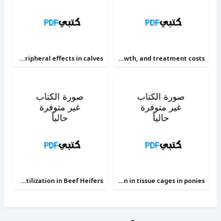
The alpha 2-adrenoceptor agonists xylazine and guanfacine exert different central nervous system, but comparable peripheral effects in calves
Targeting therapy to minimize antimicrobial use in preweaned calves effects on health, growth, and treatment costs
Phosphorus Deficiency Metabolism and Food Utilization in Beef Heifers
Clinical efficacy of intravenous administration of marbofloxacin in a Staphylococcus aureus infection in tissue cages in ponies