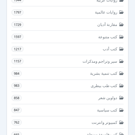
روايات عالمية
1797
مقارنة أديان
1729
كتب متنوعة
1597
كتب أدب
1217
سير وتراجم ومذكرات
1157
كتب تنمية بشرية
984
كتب طب بيطرى
983
دواوين شعر
858
كتب سياسية
847
كمبيوتر وانترنت
762
كتب فلسفة ومنطق
665