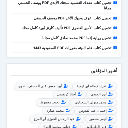
تحميل كتاب عقدك النفسية سجنك الأبدي PDF يوسف الحسني
مجانا
تحميل كتاب اعرف وجهك الأخر PDF يوسف الحسني
تحميل كتاب الأمير العصري PDF تأليف كارنز لورد كامل مجانا
تحميل رواية إذما PDF محمد صادق كامل مجانا
تحميل كتاب علم البيئة مقررات PDF السعودية 1443
أشهر المؤلفين
شيخ الإسلام ابن تيمية
أبو الحسن علي الحسني الندوي
أنور الجندي
أجاثا كريستي
محمد متولي الشعراوي
نجيب محفوظ
إحسان عبد القدوس
محمد عمارة
أنيس منصور
عبد الرحمن الجوزي أبو الفرج
علي الطنطاوي
عباس محمود العقاد