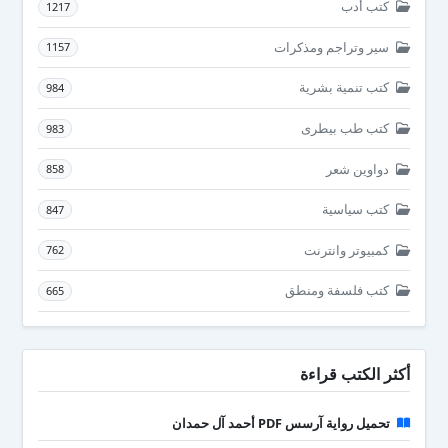
كتب أدب
1217
سير وتراجم ومذكرات
1157
كتب تنمية بشرية
984
كتب طب بيطرى
983
دواوين شعر
858
كتب سياسية
847
كمبيوتر وانترنت
762
كتب فلسفة ومنطق
665
أكثر الكتب قراءة
تحميل رواية آرسس PDF أحمد آل حمدان