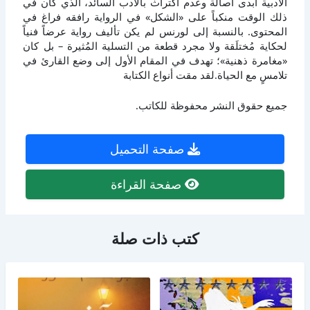
الأدبية أبدى أصالة وعدم اكتراث بالأدب السائد، الذي كان في
ذلك الوقت منكباً على «الشكل» في الرواية رافقه فراغ في
المحتوى. بالنسبة إلى لورنس لم يكن تأليف رواية عرضاً فنياً
لحكاية مُختلَقة ولا مجرد قطعة من التسلية المُثيرة – بل كان
«مغامرة ذهنية»؛ تهدف في المقام الأول إلى وضع القارئ في
تلامسٍ مع الحياة.لقد مقت أنواع الكتابة
جميع حقوق النشر محفوظة للكاتب.
صفحة التحميل
صفحة القراءة
كتب ذات صلة