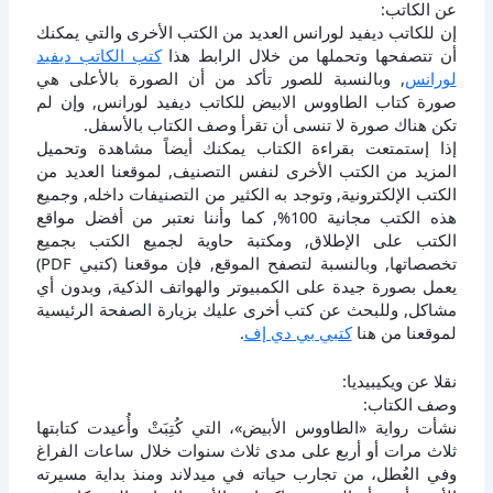
عن الكاتب:
إن للكاتب ديفيد لورانس العديد من الكتب الأخرى والتي يمكنك
أن تتصفحها وتحملها من خلال الرابط هذا
كتب الكاتب ديفيد
لورانس
, وبالنسبة للصور تأكد من أن الصورة بالأعلى هي
صورة كتاب الطاووس الابيض للكاتب ديفيد لورانس, وإن لم
تكن هناك صورة لا تنسى أن تقرأ وصف الكتاب بالأسفل.
إذا إستمتعت بقراءة الكتاب يمكنك أيضاً مشاهدة وتحميل
المزيد من الكتب الأخرى لنفس التصنيف, لموقعنا العديد من
الكتب الإلكترونية, وتوجد به الكثير من التصنيفات داخله, وجميع
هذه الكتب مجانية 100%, كما وأننا نعتبر من أفضل مواقع
الكتب على الإطلاق, ومكتبة حاوية لجميع الكتب بجميع
تخصصاتها, وبالنسبة لتصفح الموقع, فإن موقعنا (كتبي PDF)
يعمل بصورة جيدة على الكمبيوتر والهواتف الذكية, وبدون أي
مشاكل, وللبحث عن كتب أخرى عليك بزيارة الصفحة الرئيسية
لموقعنا من هنا
كتبي بي دي إف
.
نقلا عن ويكيبيديا:
وصف الكتاب:
نشأت رواية «الطاووس الأبيض»، التي كُتِبَتْ وأُعيدت كتابتها
ثلاث مرات أو أربع على مدى ثلاث سنوات خلال ساعات الفراغ
وفي العُطل، من تجارب حياته في ميدلاند ومنذ بداية مسيرته