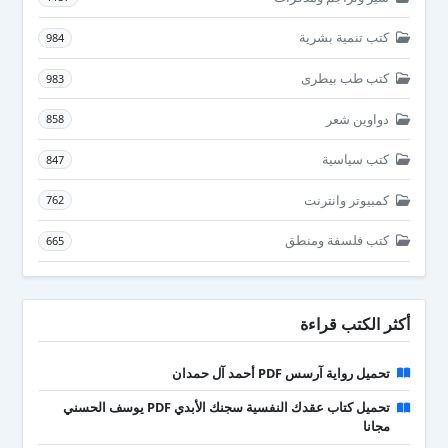
كتب تنمية بشرية
984
كتب طب بيطرى
983
دواوين شعر
858
كتب سياسية
847
كمبيوتر وانترنت
762
كتب فلسفة ومنطق
665
أكثر الكتب قراءة
تحميل رواية آرسس PDF أحمد آل حمدان
تحميل كتاب عقدك النفسية سجنك الأبدي PDF يوسف الحسني
مجانا