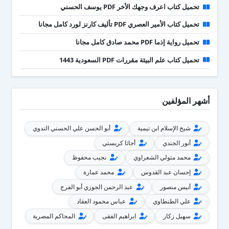
تحميل كتاب اعرف وجهك الأخر PDF يوسف الحسني
تحميل كتاب الأمير العصري PDF تأليف كارنز لورد كامل مجانا
تحميل رواية إذما PDF محمد صادق كامل مجانا
تحميل كتاب علم البيئة مقررات PDF السعودية 1443
أشهر المؤلفين
شيخ الإسلام ابن تيمية
أبو الحسن علي الحسني الندوي
أنور الجندي
أجاثا كريستي
محمد متولي الشعراوي
نجيب محفوظ
إحسان عبد القدوس
محمد عمارة
أنيس منصور
عبد الرحمن الجوزي أبو الفرج
علي الطنطاوي
عباس محمود العقاد
سهيل زكار
ابراهيم الفقى
المحاكم المصرية