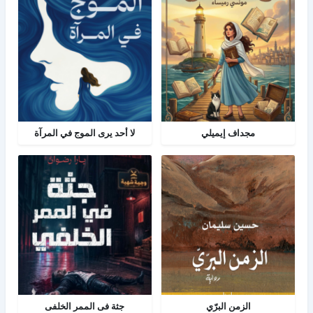
مجداف إيميلي
لا أحد يرى الموج في المرآة
الزمن البرّي
جثة فى الممر الخلفى