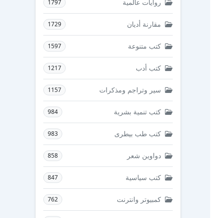
روايات عالمية
1797
مقارنة أديان
1729
كتب متنوعة
1597
كتب أدب
1217
سير وتراجم ومذكرات
1157
كتب تنمية بشرية
984
كتب طب بيطرى
983
دواوين شعر
858
كتب سياسية
847
كمبيوتر وانترنت
762