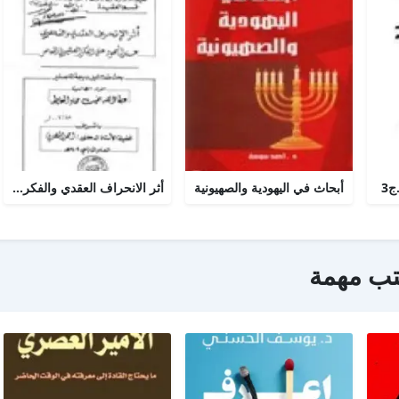
ج3
أبحاث في اليهودية والصهيونية
أثر الانحراف العقدي والفكري عند اليهود على الفكر الصهيوني المعاصر
تب مهمة