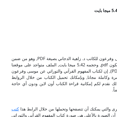
تحميل كتاب المفهوم القرآني والتوراتي عن موسى وفرعون للكاتب د. زاهية الدجاني بصيغة PDF, وهو من ضمن
تصنيف مقارنة أديان, نوع الملف عند التحميل سيكون pdf, وحجمه 5.42 ميجا بايت, الملف متواجد على موقعنا
(كتبي PDF), حاول أن لاتنسى هذا الإسم (كتبي PDF), إن لكتاب المفهوم القرآني والتوراتي عن موسى وفرعون
شرة وكاملة مجانا, وبإمكانك تحميل الكتاب من خلال الروابط
مجانية 100%, بالإضافة لذلك نقدم لكم إمكانية قراءة الكتاب أون لاين ودون أي حاجة
ً.
خرى والتي يمكنك أن تتصفحها وتحملها من خلال الرابط هذا
كتب
 أن الصورة بالأعلى هي صورة كتاب المفهوم القرآني والتوراتي