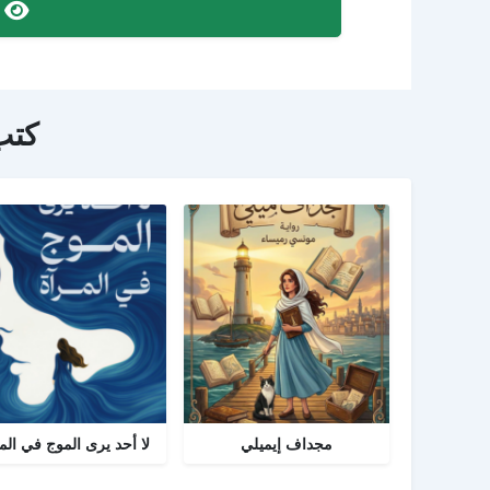
ص
كتب
مجداف إيميلي
لا أحد يرى الموج في الم