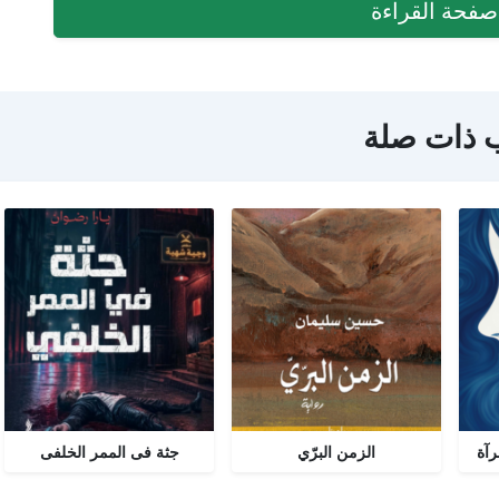
فحة القراءة
 ذات صلة
رآة
الزمن البرّي
جثة فى الممر الخلفى