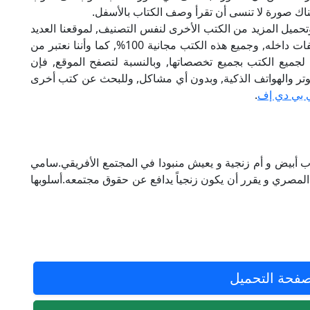
اك صورة لا تنسى أن تقرأ وصف الكتاب بالأسفل.
تحميل المزيد من الكتب الأخرى لنفس التصنيف, لموقعنا العديد
من الكتب الإلكترونية, وتوجد به الكثير من التصنيفات داخله, وجميع هذه الكتب مجانية 100%, كما وأننا نعتبر من
لجميع الكتب بجميع تخصصاتها, وبالنسبة لتصفح الموقع, فإن
 على الكمبيوتر والهواتف الذكية, وبدون أي مشاكل, وللبحث عن كتب أخرى
 بي دي إف
.
أب أبيض و أم زنجية و يعيش منبودا في المجتمع الأفريقي.سامي
صري و يقرر أن يكون زنجياً يدافع عن حقوق مجتمعه.أسلوبها
فحة التحميل