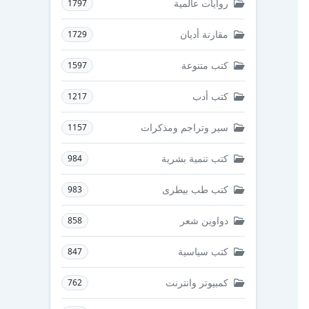
روايات عالمية
1797
مقارنة أديان
1729
كتب متنوعة
1597
كتب أدب
1217
سير وتراجم ومذكرات
1157
كتب تنمية بشرية
984
كتب طب بيطرى
983
دواوين شعر
858
كتب سياسية
847
كمبيوتر وانترنت
762