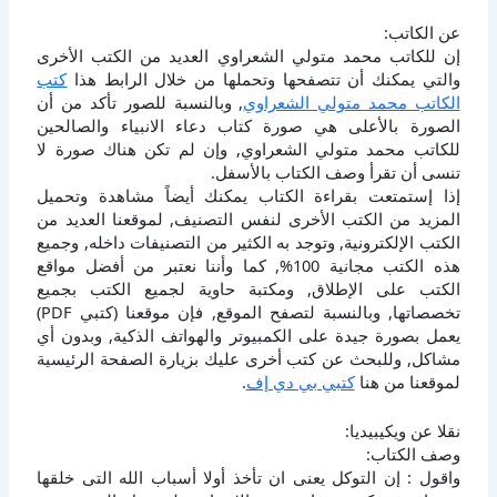
عن الكاتب:
إن للكاتب محمد متولي الشعراوي العديد من الكتب الأخرى
والتي يمكنك أن تتصفحها وتحملها من خلال الرابط هذا
كتب
الكاتب محمد متولي الشعراوي
, وبالنسبة للصور تأكد من أن
الصورة بالأعلى هي صورة كتاب دعاء الانبياء والصالحين
للكاتب محمد متولي الشعراوي, وإن لم تكن هناك صورة لا
تنسى أن تقرأ وصف الكتاب بالأسفل.
إذا إستمتعت بقراءة الكتاب يمكنك أيضاً مشاهدة وتحميل
المزيد من الكتب الأخرى لنفس التصنيف, لموقعنا العديد من
الكتب الإلكترونية, وتوجد به الكثير من التصنيفات داخله, وجميع
هذه الكتب مجانية 100%, كما وأننا نعتبر من أفضل مواقع
الكتب على الإطلاق, ومكتبة حاوية لجميع الكتب بجميع
تخصصاتها, وبالنسبة لتصفح الموقع, فإن موقعنا (كتبي PDF)
يعمل بصورة جيدة على الكمبيوتر والهواتف الذكية, وبدون أي
مشاكل, وللبحث عن كتب أخرى عليك بزيارة الصفحة الرئيسية
لموقعنا من هنا
كتبي بي دي إف
.
نقلا عن ويكيبيديا:
وصف الكتاب:
واقول : إن التوكل يعنى ان تأخذ أولا أسباب الله التى خلقها