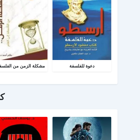
دعوة للفلسفة
ك