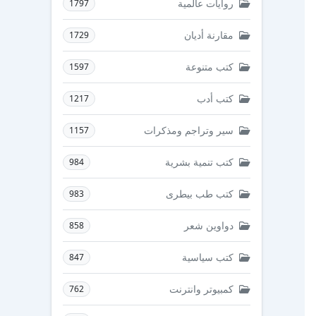
روايات عالمية
1797
مقارنة أديان
1729
كتب متنوعة
1597
كتب أدب
1217
سير وتراجم ومذكرات
1157
كتب تنمية بشرية
984
كتب طب بيطرى
983
دواوين شعر
858
كتب سياسية
847
كمبيوتر وانترنت
762