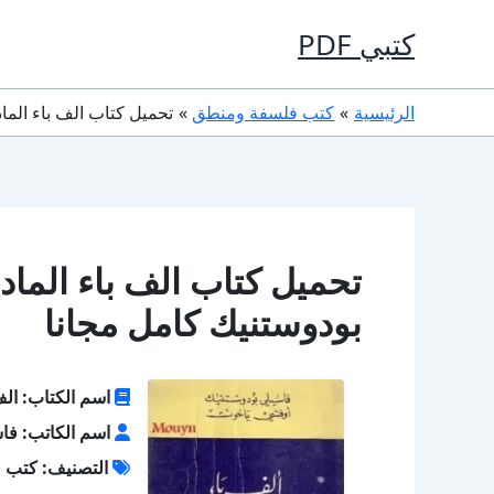
خطي
كتبي PDF
لى
لمحتوى
الرئيسية
كتب فلسفة ومنطق
تحميل كتاب الف باء المادية الجدلية PDF تأليف فاسيل
بودوستنيك كامل مجانا
اسم الكتاب: الف 
اسم الكاتب: فا
التصنيف: كتب 