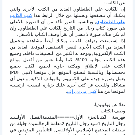
عن الكاتب:
إن للكاتب علي الطنطاوي العديد من الكتب الأخرى والتي
يمكنك أن تتصفحها وتحملها من خلال الرابط هذا
كتب الكاتب
علي الطنطاوي
, وبالنسبة للصور تأكد من أن الصورة بالأعلى
هي صورة كتاب رجال من التاريخ للكاتب علي الطنطاوي, وإن
لم تكن هناك صورة لا تنسى أن تقرأ وصف الكتاب بالأسفل.
إذا إستمتعت بقراءة الكتاب يمكنك أيضاً مشاهدة وتحميل
المزيد من الكتب الأخرى لنفس التصنيف, لموقعنا العديد من
الكتب الإلكترونية, وتوجد به الكثير من التصنيفات داخله, وجميع
هذه الكتب مجانية 100%, كما وأننا نعتبر من أفضل مواقع
الكتب على الإطلاق, ومكتبة حاوية لجميع الكتب بجميع
تخصصاتها, وبالنسبة لتصفح الموقع, فإن موقعنا (كتبي PDF)
يعمل بصورة جيدة على الكمبيوتر والهواتف الذكية, وبدون أي
مشاكل, وللبحث عن كتب أخرى عليك بزيارة الصفحة الرئيسية
لموقعنا من هنا
كتبي بي دي إف
.
نقلا عن ويكيبيديا:
وصف الكتاب:
فهرسة الكتابالجزء الأول=======المقدمةالفصل الأولسيد
رجال التاريخ 1سيد رجال التاريخ 2معلمة الرجالسيدة جليلة من
سيدات المجتمع الإسلامي الأولالفصل الثانيأمير المؤمنين في