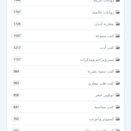
روايات عالمية
1797
مقارنة أديان
1729
كتب متنوعة
1597
كتب أدب
1217
سير وتراجم ومذكرات
1157
كتب تنمية بشرية
984
كتب طب بيطرى
983
دواوين شعر
858
كتب سياسية
847
كمبيوتر وانترنت
762
كتب فلسفة ومنطق
665