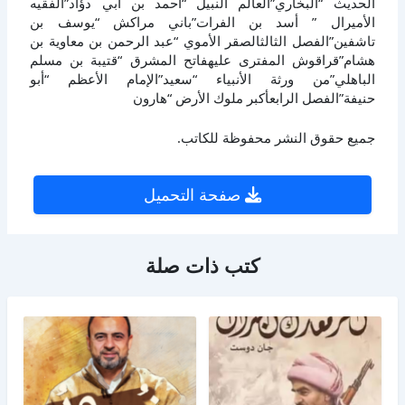
الحديث “البخاري”العالم النبيل “أحمد بن أبي دؤاد”الفقيه
الأميرال ” أسد بن الفرات”باني مراكش “يوسف بن
تاشفين”الفصل الثالثالصقر الأموي “عبد الرحمن بن معاوية بن
هشام”قراقوش المفترى عليهفاتح المشرق “قتيبة بن مسلم
الباهلي”من ورثة الأنبياء “سعيد”الإمام الأعظم “أبو
حنيفة”الفصل الرابعأكبر ملوك الأرض “هارون
جميع حقوق النشر محفوظة للكاتب.
صفحة التحميل
كتب ذات صلة