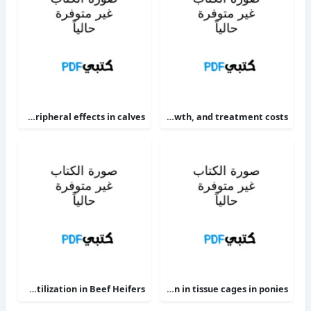
The alpha 2-adrenoceptor agonists xylazine and guanfacine exert different central nervous system, but comparable peripheral effects in calves
Targeting therapy to minimize antimicrobial use in preweaned calves effects on health, growth, and treatment costs
Phosphorus Deficiency Metabolism and Food Utilization in Beef Heifers
Clinical efficacy of intravenous administration of marbofloxacin in a Staphylococcus aureus infection in tissue cages in ponies